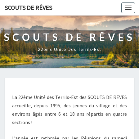
SCOUTS DE RÊVES
Togg
navi
SCOUTS DE RÊVES
22ème Unité Des Terrils-Est
A
C
La 22ème Unité des Terrils-Est des SCOUTS DE RÊVES
C
accueille, depuis 1995, des jeunes du village et des
U
environs âgés entre 6 et 18 ans répartis en quatre
E
I
sections !
L
L’année est rythmée par les Réunions du samedi