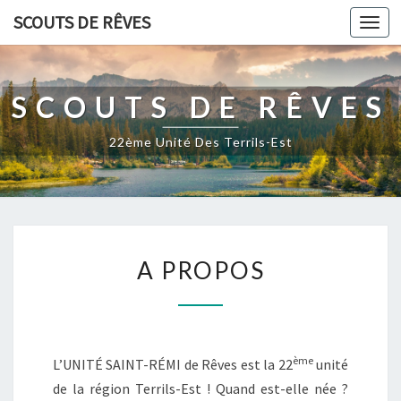
SCOUTS DE RÊVES
Togg
navi
SCOUTS DE RÊVES
22ème Unité Des Terrils-Est
A
A PROPOS
P
R
O
P
O
ème
L’UNITÉ SAINT-RÉMI de Rêves est la 22
unité
S
de la région Terrils-Est ! Quand est-elle née ?